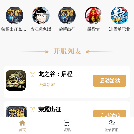
荣耀出征点卡版
热江绿色版
荣耀出征
墨香情
冰雪单职业
龙之谷：启程
启动游戏
火爆新游
荣耀出征
启动游戏
奇迹mu
首页
资讯
微信客服