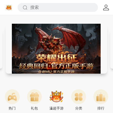
奇迹世界：起源
重回布拉齐恩大陆，一同探寻不火帝王的起源!
热门
礼包
瀛超手游
分类
排行